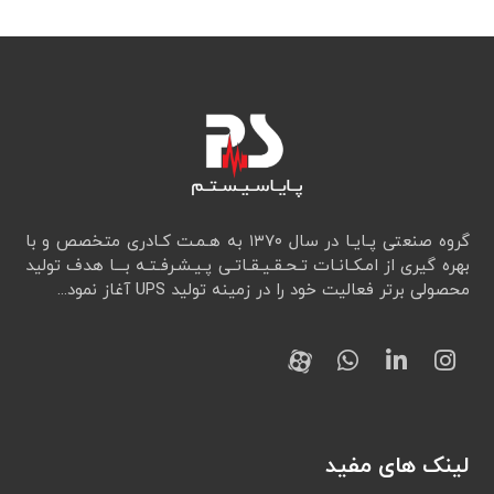
گروه صنعتی پـایـا در سال ۱۳۷۰ به هـمـت کـادری متخصص و با
بهره گیری از امـکـانـات تـحـقـيـقـاتـی پـیـشـرفـتـه بـــا هدف تولید
محصولی برتر فعالیت خود را در زمینه تولید UPS آغاز نمود...
لینک های مفید