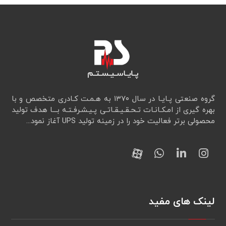
گروه صنعتی پـایـا در سال ۱۳۷۰ به هـمـت کـادری متخصص و با
بهره گیری از امـکـانـات تـحـقـيـقـاتـی پـیـشـرفـتـه بـــا هدف تولید
محصولی برتر فعالیت خود را در زمینه تولید UPS آغاز نمود...
لینک های مفید