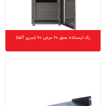
رک ایستاده عمق ۶۰ عرض ۶۰ (سری آلفا)