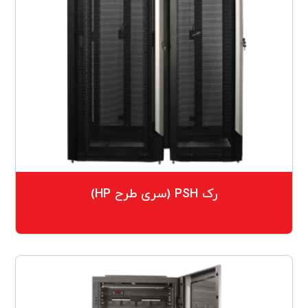
رک PSH (سری طرح HP)