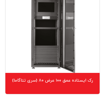
رک ایستاده عمق ۱۰۰ عرض ۸۰ (سری تتاگاما)