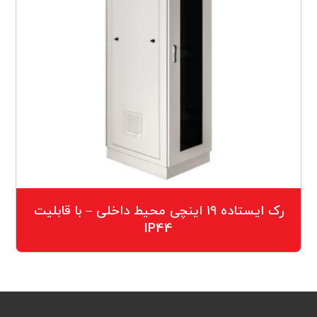
رک ایستاده ۱۹ اینچی محیط داخلی – با قابلیت
IP44