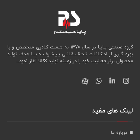
گروه صنعتی پـایـا در سال ۱۳۷۰ به هـمـت کـادری متخصص و با
بهره گیری از امـکـانـات تـحـقـيـقـاتـی پـیـشـرفـتـه بـــا هدف تولید
محصولی برتر فعالیت خود را در زمینه تولید UPS آغاز نمود...
لینک های مفید
درباره ما