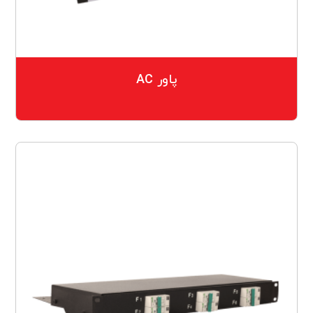
پاور AC