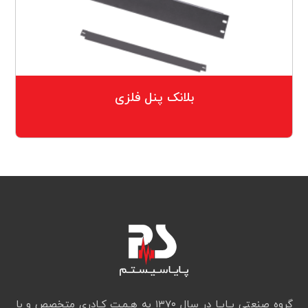
بلانک پنل فلزی
گروه صنعتی پـایـا در سال ۱۳۷۰ به هـمـت کـادری متخصص و با