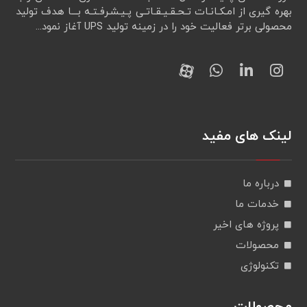
بهره گیری از امـکـانـات تـحـقـيـقـاتـی پـیـشـرفـتـه بـــا هدف تولید
محصولی برتر فعالیت خود را در زمینه تولید UPS آغاز نمود...
لینک های مفید
درباره ما
خدمات ما
پروژه های اخیر
محصولات
تکنولوژی
محصولات