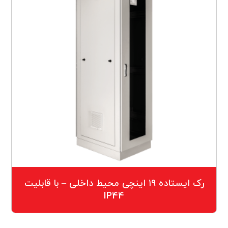
رک ایستاده ۱۹ اینچی محیط داخلی – با قابلیت
IP44