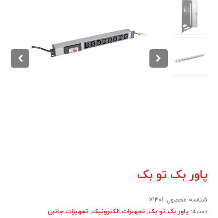
پاور بک تو بک
شناسه محصول:
71401
دسته:
پاور بک تو بک
,
تجهیزات الکترونیک
,
تجهیزات جانبی