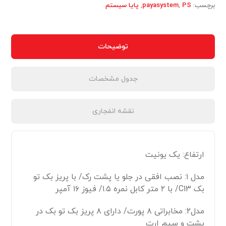
برچسب:
PS
,
payasystem
,
پایا سیستم
توضیحات
جدول مشخصات
نقشه انفجاری
ارتفاع: یک یونیت
مدل ۱: نصب افقی در جلو یا پشت رک/ با پریز بک تو
بک C13/ با ۲ متر کابل نمره ۱.۵/ فیوز ۱۶ آمپر
مدل۲: مخابراتی ۸ پورت/ دارای ۸ پریز بک تو بک در
پشت و سیم ارت