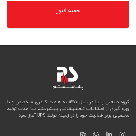
جعبه فیوز
گروه صنعتی پـایـا در سال ۱۳۷۰ به هـمـت کـادری متخصص و با
بهره گیری از امـکـانـات تـحـقـيـقـاتـی پـیـشـرفـتـه بـــا هدف تولید
محصولی برتر فعالیت خود را در زمینه تولید UPS آغاز نمود...