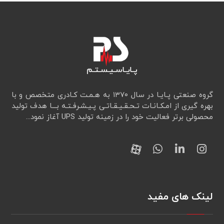
گروه صنعتی پـایـا در سال ۱۳۷۰ به هـمـت کـادری متخصص و با
بهره گیری از امـکـانـات تـحـقـيـقـاتـی پـیـشـرفـتـه بـــا هدف تولید
محصولی برتر فعالیت خود را در زمینه تولید UPS آغاز نمود...
لینک های مفید