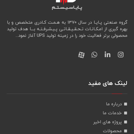
گروه صنعتی پـایـا در سال ۱۳۷۰ به هـمـت کـادری متخصص و با
بهره گیری از امـکـانـات تـحـقـيـقـاتـی پـیـشـرفـتـه بـــا هدف تولید
محصولی برتر فعالیت خود را در زمینه تولید UPS آغاز نمود...
لینک های مفید
درباره ما
خدمات ما
پروژه های اخیر
محصولات